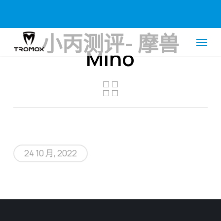
Skip
Menu
to
main
小丙测评- 摩兽
Menu
content
Mino
24 10 月, 2022