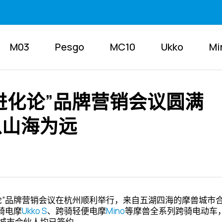
M03
Pesgo
MC10
Ukko
Mi
骑进化论”品牌营销会议圆满
以山海为远
进化论”品牌营销会议在杭州顺利举行，来自五湖四海的摩兽城
骑电摩
Ukko S
、跨骑轻便电摩
Mino
等摩兽全系列跨骑电动车
城市合伙人均已签约。