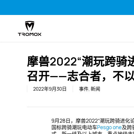
Skip
to
main
content
摩兽2022“潮玩跨
召开——志合者，不
2022年9月30日
事件
,
新闻
9月28日，摩兽2022“潮玩跨骑
国标跨骑潮玩电动车
Pesgo one
及跨
式。新一线及以上城市，重点地级市