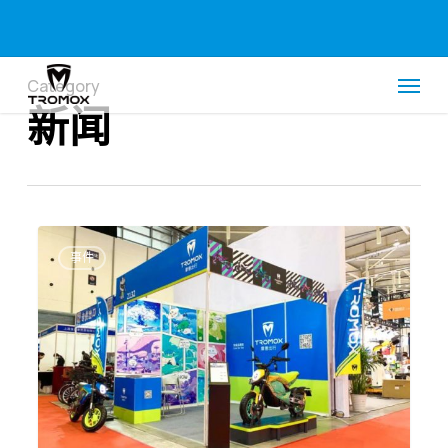
Skip
Menu
to
main
Menu
content
Category
新闻
@
所
事件
有
人，
南
京
展
我
们
搞