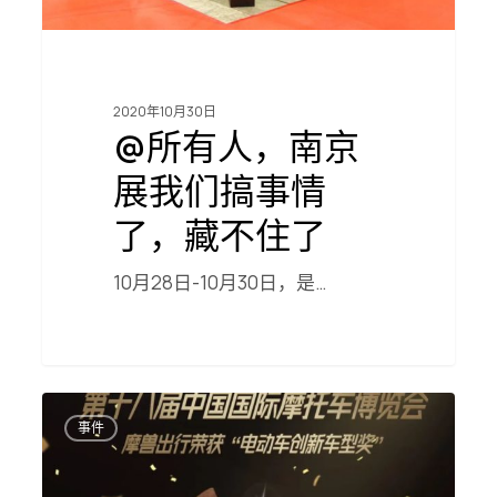
事
情
了，
藏
不
2020年10月30日
住
@所有人，南京
了
展我们搞事情
了，藏不住了
10月28日-10月30日，是…
庆
祝
事件
摩
兽