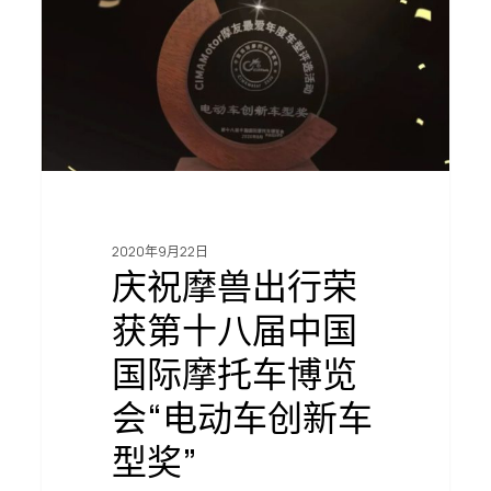
出
行
荣
获
第
十
八
届
中
国
国
2020年9月22日
际
庆祝摩兽出行荣
摩
托
获第十八届中国
车
国际摩托车博览
博
览
会“电动车创新车
会
“电
型奖”
动
车